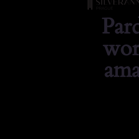
Par
wor
ama