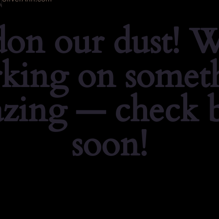
don our dust! W
king on somet
zing — check 
soon!