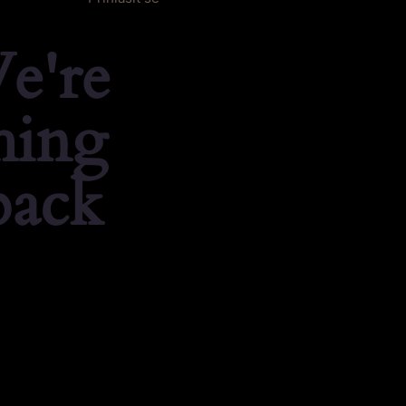
e're
hing
back