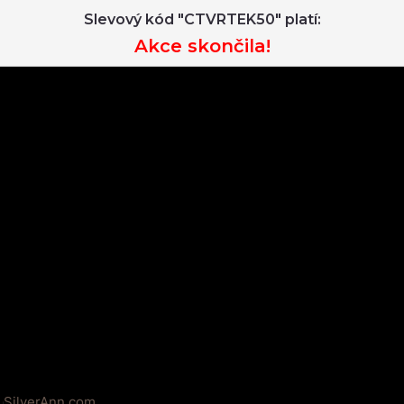
Slevový kód "CTVRTEK50" platí:
Akce skončila!
SilverAnn.com