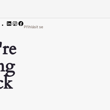
LinkedIn
Instagram
Facebook
Přihlásit se
're
ng
ck