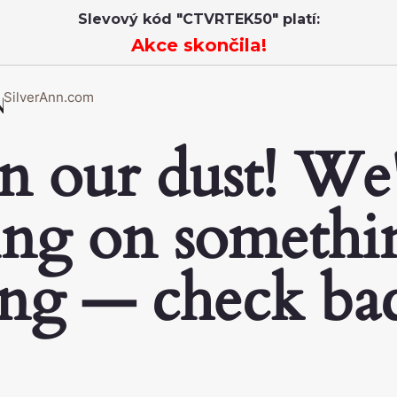
Slevový kód "CTVRTEK50" platí:
Akce skončila!
SilverAnn.com
n our dust! We
ng on somethi
ng — check ba