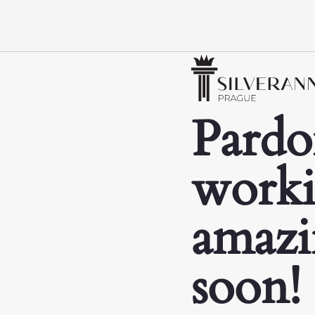
Pardo
worki
amazi
soon!