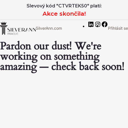
LinkedIn
Instagram
Facebook
Slevový kód "CTVRTEK50" platí:
Akce skončila!
SilverAnn.com
Přihlásit se
Pardon our dust! We're
working on something
amazing — check back soon!