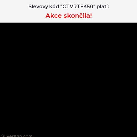
Slevový kód "CTVRTEK50" platí:
Akce skončila!
SilverAnn.com