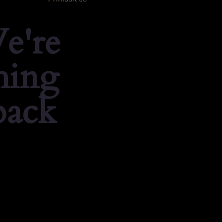
e're
hing
back