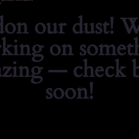
don our dust! W
king on somet
zing — check 
soon!