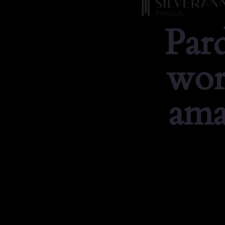
Par
wor
ama