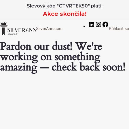
LinkedIn
Instagram
Facebook
Slevový kód "CTVRTEK50" platí:
Akce skončila!
SilverAnn.com
Přihlásit se
Pardon our dust! We're
working on something
amazing — check back soon!