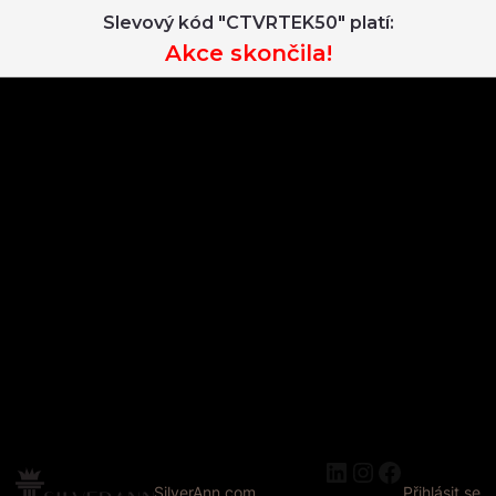
Slevový kód "CTVRTEK50" platí:
Akce skončila!
LinkedIn
Instagram
Faceboo
SilverAnn.com
Přihlásit se