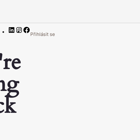
LinkedIn
Instagram
Facebook
Přihlásit se
're
ng
ck