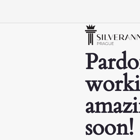
Pardo
worki
amazi
soon!