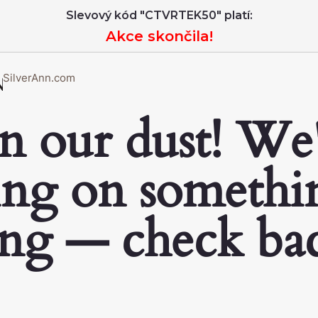
Slevový kód "CTVRTEK50" platí:
Akce skončila!
SilverAnn.com
n our dust! We
ng on somethi
ng — check ba