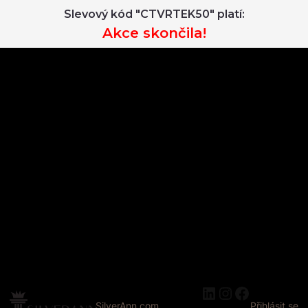
Slevový kód "CTVRTEK50" platí:
Akce skončila!
LinkedIn
Instagram
Faceboo
SilverAnn.com
Přihlásit se