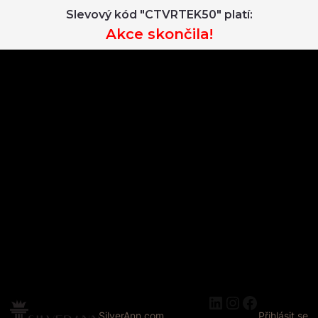
Slevový kód "CTVRTEK50" platí:
Akce skončila!
LinkedIn
Instagram
Faceboo
SilverAnn.com
Přihlásit se