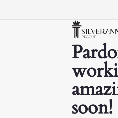
Pardo
worki
amazi
soon!