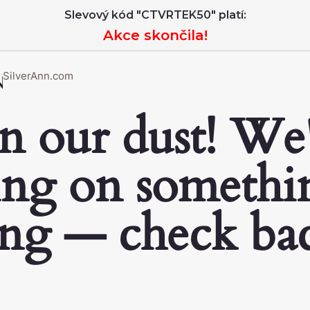
Slevový kód "CTVRTEK50" platí:
Akce skončila!
SilverAnn.com
n our dust! We
ng on somethi
ng — check ba