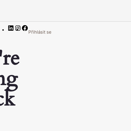
LinkedIn
Instagram
Facebook
Přihlásit se
're
ng
ck