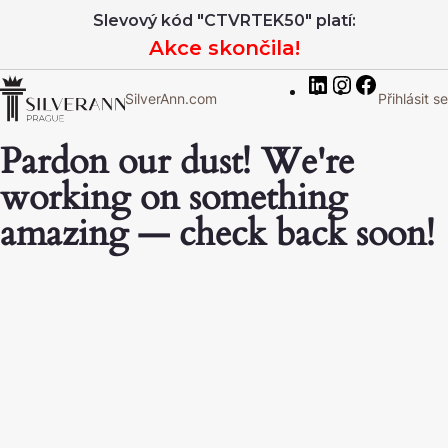
LinkedIn
Instagram
Facebook
Slevový kód "CTVRTEK50" platí:
Akce skončila!
SilverAnn.com
Přihlásit se
Pardon our dust! We're
working on something
amazing — check back soon!